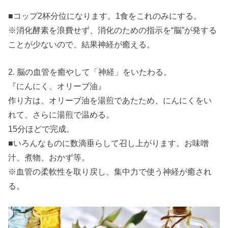
■コップ2杯分位になります。1食をこれのみにする。
※消化酵素を浪費せず、消化のための指示を“脳”が発する
ことが少ないので、結果神経が癒える。
2. 脳の血管を癒やして「神経」をいたわる。
『にんにく、オリーブ油』
作り方は、オリーブ油を湯煎であたため、にんにくをい
れて、さらに湯煎で温める。
15分ほどで完成。
■いろんなものに数滴垂らして召し上がります。お味噌
汁、煮物、おかず等。
※血管の柔軟性を取り戻し、集中力で使う神経が癒され
る。