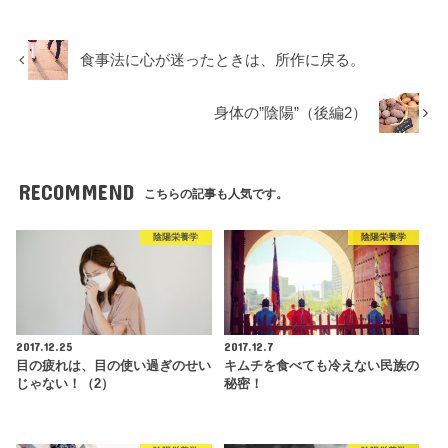
食事法に心が迷ったときは、所作に戻る。
身体の”陰陽”（後編2）
RECOMMEND
こちらの記事も人気です。
陰陽栄養学
陰陽栄養学
2017.12.25
2017.12.7
目の疲れは、目の使い過ぎのせい
キムチを食べても冷えない民族の
じゃない！（2）
秘密！