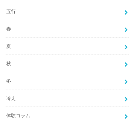
五行
春
夏
秋
冬
冷え
体験コラム