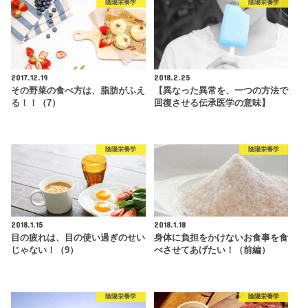
陰陽栄養学
陰陽栄養学
2017.12.19
2018.2.25
その野菜の食べ方は、脂肪がふえ
【異なった異常を、一つの方法で
る！！（7）
回復させる伝承医学の意味】
陰陽栄養学
陰陽栄養学
2018.1.15
2018.1.18
目の疲れは、目の使い過ぎのせい
身体に負担をかけないお食事を食
じゃない！（9）
べさせてあげたい！（前編）
陰陽栄養学
陰陽栄養学