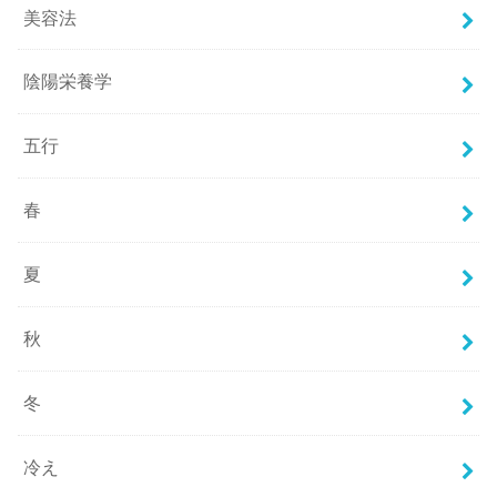
美容法
陰陽栄養学
五行
春
夏
秋
冬
冷え