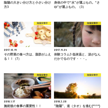
陰陽の大きい分け方と小さい分け
身体の中で“水”が運ぶもの。“さ
方3
ゆ”が運ぶもの。（3）
陰陽栄養学
陰陽栄養学
2017.12.19
2017.11.24
その野菜の食べ方は、脂肪がふえ
体験コラム3 低体温と、涙がなん
る！！（7）
だかでるのです・・・。
陰陽栄養学
陰陽栄養学
2018.1.17
2018.3.28
施術後の食事の重要性！！
”陰陽”、道（タオ）を進む(*^^*)